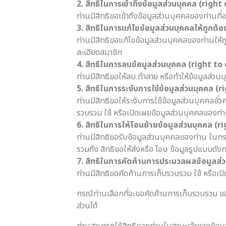
2. สิทธิในการเข้าถึงข้อมูลส่วนบุคคล (right
ท่านมีสิทธิขอเข้าถึงข้อมูลส่วนบุคคลของท่านที
3. สิทธิในการแก้ไขข้อมูลส่วนบุคคลให้ถูกต้
ท่านมีสิทธิขอแก้ไขข้อมูลส่วนบุคคลของท่านให้ถ
ละเอียดสมาชิก
4. สิทธิในการลบข้อมูลส่วนบุคคล (right to
ท่านมีสิทธิขอให้ลบ ทำลาย หรือทำให้ข้อมูลส่วนบ
5. สิทธิในการระงับการใช้ข้อมูลส่วนบุคคล 
ท่านมีสิทธิขอให้ระงับการใช้ข้อมูลส่วนบุคคลชั
รวบรวม ใช้ หรือเปิดเผยข้อมูลส่วนบุคคลของท่
6. สิทธิในการให้โอนย้ายข้อมูลส่วนบุคคล (
ท่านมีสิทธิขอรับข้อมูลส่วนบุคคลของท่าน ในกรณี
รวมถึง สิทธิขอให้ส่งหรือ โอน ข้อมูลรูปแบบดังก
7. สิทธิในการคัดค้านการประมวลผลข้อมูลส่
ท่านมีสิทธิขอคัดค้านการเก็บรวบรวม ใช้ หรือเ
กรณีท่านเลือกที่จะขอคัดค้านการเก็บรวบรวม ขอใ
ส่วนได้