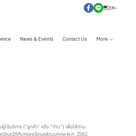
EN
rence
News & Events
Contact Us
More
้บริการ ("ลูกค้า" หรือ "ท่าน") เพื่อให้ท่าน
ราชบัญญัติคุ้มครองข้อมูลส่วนบุคคล พ.ศ. 2562