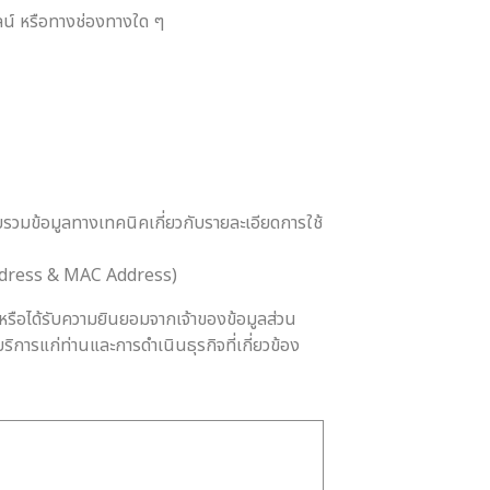
ลน์ หรือทางช่องทางใด ๆ
วบรวมข้อมูลทางเทคนิคเกี่ยวกับรายละเอียดการใช้
IP Address & MAC Address)
ือได้รับความยินยอมจากเจ้าของข้อมูลส่วน
ิการแก่ท่านและการดำเนินธุรกิจที่เกี่ยวข้อง