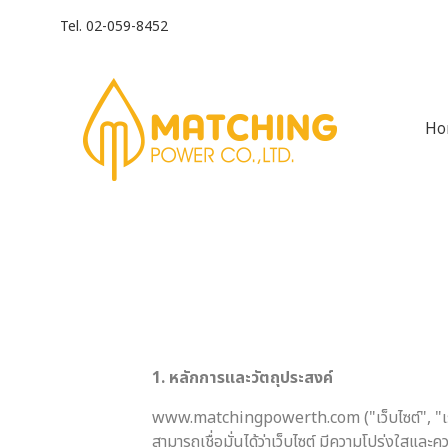
Tel.
02-059-8452
Ho
1. หลักการและวัตถุประสงค์
www.matchingpowerth.com ("เว็บไซต์", "เรา") 
สามารถเชื่อมั่นได้ว่าเว็บไซต์ มีความโปร่งใส