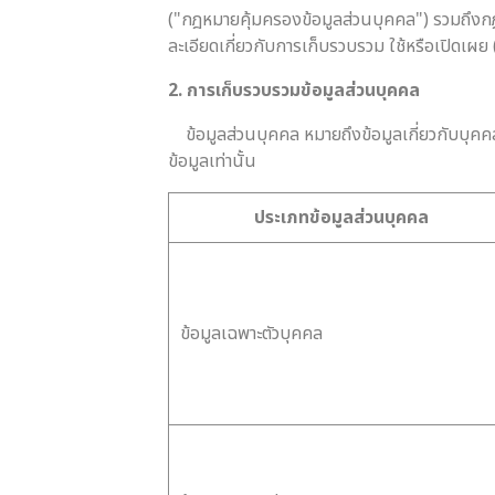
("กฎหมายคุ้มครองข้อมูลส่วนบุคคล") รวมถึงกฎหมา
ละเอียดเกี่ยวกับการเก็บรวบรวม ใช้หรือเปิดเผย
2. การเก็บรวบรวมข้อมูลส่วนบุคคล
ข้อมูลส่วนบุคคล หมายถึงข้อมูลเกี่ยวกับบุคคลซ
ข้อมูลเท่านั้น
ประเภทข้อมูลส่วนบุคคล
ข้อมูลเฉพาะตัวบุคคล