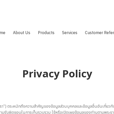
me
About Us
Products
Services
Customer Refe
Privacy Policy
ตระหนักถึงความสำคัญของข้อมูลส่วนบุคคลและข้อมูลอื่นอันเกี่ยวกับผู้ใช
และความรับผิดชอบในการเก็บรวบรวม ใช้หรือเปิดเผยข้อมูลของท่านตามพระ