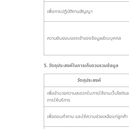
เพื่อการปฏิบัติตามสัญญา
ความยินยอมของเจ้าของข้อมูลส่วนบุคคล
5. วัตถุประสงค์ในการเก็บรวบรวมข้อมูล
วัตถุประสงค์
เพื่ออำนวยความสะดวกในการใช้งานเว็บไซต์แล
การให้บริการ
เพื่อตอบคำถาม และให้ความช่วยเหลือแก่ลูกค้า