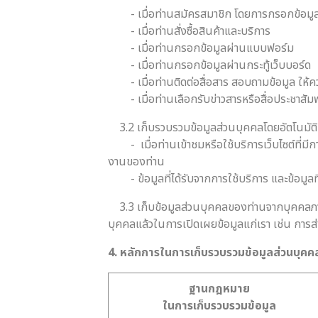
- เมื่อท่านสมัครสมาชิก โดยการกรอกข้อมูลต่
- เมื่อท่านสั่งซื้อสินค้าและบริการ
- เมื่อท่านกรอกข้อมูลผ่านแบบฟอร์ม
- เมื่อท่านกรอกข้อมูลผ่านกระทู้เว็บบอร์ด
- เมื่อท่านติดต่อสื่อสาร สอบถามข้อมูล ให้ค
- เมื่อท่านเลือกรับข่าวสารหรือสื่อประชาสัมพ
3.2 เก็บรวบรวมข้อมูลส่วนบุคคลโดยอัตโนมัติ
- เมื่อท่านเข้าชมหรือใช้บริการเว็บไซต์ที่มีก
งานของท่าน
- ข้อมูลที่ได้รับจากการใช้บริการ และข้อมูลที
3.3 เก็บข้อมูลส่วนบุคคลของท่านจากบุคคลภาย
บุคคลแล้วในการเปิดเผยข้อมูลแก่เรา เช่น การส่
4. หลักการในการเก็บรวบรวมข้อมูลส่วนบุคค
ฐานกฎหมาย
ในการเก็บรวบรวมข้อมูล