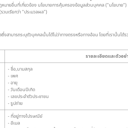
ยอื่นที่เกี่ยวข้อง นโยบายการคุ้มครองข้อมูลส่วนบุคคล ("นโยบาย") นี้จึ
 (รวมเรียกว่า "ประมวลผล")
ึ่งสามารถระบุตัวบุคคลนั้นได้ไม่ว่าทางตรงหรือทางอ้อม โดยที่เรานั้นได้
รายละเอียดและตัวอย่
- ชื่อ,นามสกุล
- เพศ
- อายุ
- วันเดือนปีเกิด
- เลขประจำตัวประชาชน
- รูปถ่าย
- ที่อยู่ทางไปรษณีย์
- อีเมล