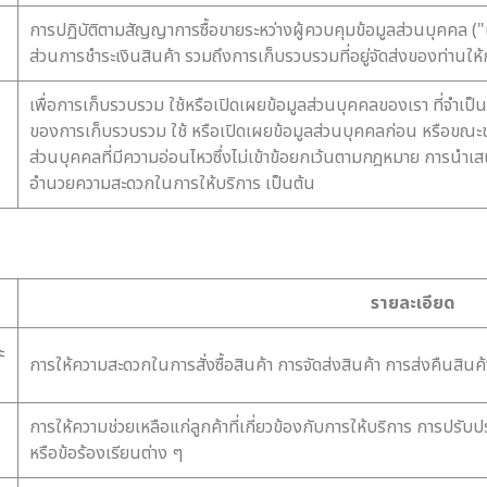
การปฏิบัติตามสัญญาการซื้อขายระหว่างผู้ควบคุมข้อมูลส่วนบุคคล ("เ
ส่วนการชำระเงินสินค้า รวมถึงการเก็บรวบรวมที่อยู่จัดส่งของท่านให้ก
เพื่อการเก็บรวบรวม ใช้หรือเปิดเผยข้อมูลส่วนบุคคลของเรา ที่จำเป็
ของการเก็บรวบรวม ใช้ หรือเปิดเผยข้อมูลส่วนบุคคลก่อน หรือขณะ
ส่วนบุคคลที่มีความอ่อนไหวซึ่งไม่เข้าข้อยกเว้นตามกฎหมาย การนำเ
อำนวยความสะดวกในการให้บริการ เป็นต้น
รายละเอียด
ะ
การให้ความสะดวกในการสั่งซื้อสินค้า การจัดส่งสินค้า การส่งคืนสิน
การให้ความช่วยเหลือแก่ลูกค้าที่เกี่ยวข้องกับการให้บริการ การปรับ
หรือข้อร้องเรียนต่าง ๆ