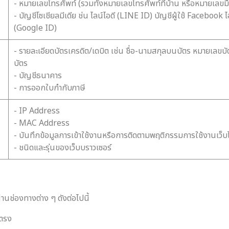
- หมายเลขโทรศัพท์ (รวมทั้งหมายเลขโทรศัพท์ที่บ้าน หรือหมายเลขมื
- บัญชีโซเชียลมีเดีย ช่น ไลน์ไอดี (LINE ID) บัญชีผู้ใช้ Facebo
(Google ID)
- รายละเอียดบัตรเครดิต/เดบิต เช่น ชื่อ-นามสกุลบนบัตร หมายเลขบัตร
บัตร
- บัญชีธนาคาร
- การออกใบกำกับภาษี
- IP Address
- MAC Address
- บันทึกข้อมูลการเข้าใช้งานหรือการติดตามพฤติกรรมการใช้งานเว็บ
- ชนิดและรุ่นของเว็บบราวเซอร์
นช่องทางต่าง ๆ ดังต่อไปนี้
ยตรง