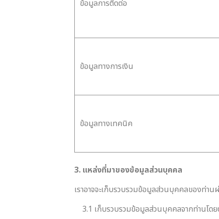
ข้อมูลการติดต่อ
ข้อมูลทางการเงิน
ข้อมูลทางเทคนิค
3. แหล่งที่มาของข้อมูลส่วนบุคคล
เราอาจจะเก็บรวบรวมข้อมูลส่วนบุคคลของท่านผ่า
3.1 เก็บรวบรวมข้อมูลส่วนบุคคลจากท่านโด