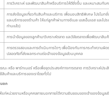
การวิเคราะห์ และพัฒนาสินค้าหรือบริการให้ดียิ่งขึ้น และเหมาะสมกั
การส่งข้อมูลเกี่ยวกับสินค้าและบริการ เพื่อมอบสิทธิพิเศษ โปรโมทชั
และบริการของร้านค้า ให้แก่ลูกค้าผ่านทางอีเมล เอสเอ็มเอส และไปรษ
ท่านแล้ว)
การนำข้อมูลของลูกค้ามาวิเคราะห์ตลาด และวิจัยตลาดเพื่อพัฒนาสินค้าแ
การตรวจสอบและการดำเนินการใดๆ เพื่อป้องกันการกระทำความผิดตา
ปลอดภัยที่ส่งผลกระทบต่อเจ้าของข้อมูลส่วนบุคคล
ธารณะ หรือ พาร์ทเนอร์ หรือเพื่อจุดประสงค์ทางการตลาด การวิเคราะห์ประ
ช้สินค้าและบริการของเราโดยทั่วไป
ายนอก
็นให้แก่หน่วยงานหรือบุคคลภายนอกภายใต้ความยินยอมของเจ้าของข้อมูลส่